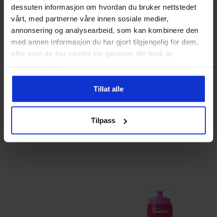
dessuten informasjon om hvordan du bruker nettstedet
vårt, med partnerne våre innen sosiale medier,
annonsering og analysearbeid, som kan kombinere den
med annen informasjon du har gjort tilgjengelig for dem,
eller som de har samlet inn gjennom din bruk av
tjenestene deres.
Tillat alle
Fuel of Norway
Diadora
Softbottle 150ml
Equipo II Team Bag
Tilpass
179
kr
335
kr