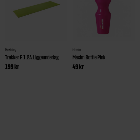
McKinley
Maxim
Trekker F 1.2A Liggeunderlag
Maxim Bottle Pink
199
kr
49
kr