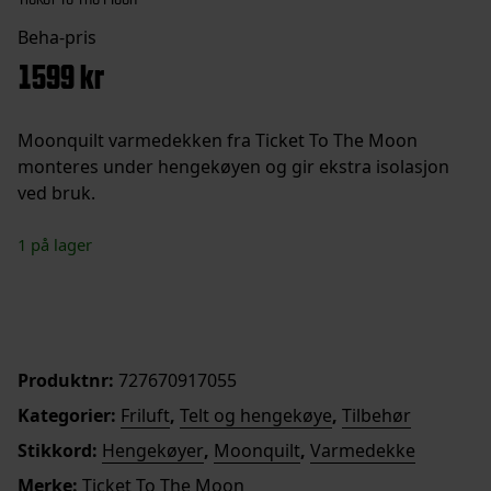
1599
kr
Moonquilt varmedekken fra Ticket To The Moon
monteres under hengekøyen og gir ekstra isolasjon
ved bruk.
1 på lager
Moonquilt
Legg i handlekurv
Varmedekken
antall
Produktnr:
727670917055
Kategorier:
Friluft
,
Telt og hengekøye
,
Tilbehør
Stikkord:
Hengekøyer
,
Moonquilt
,
Varmedekke
Merke:
Ticket To The Moon