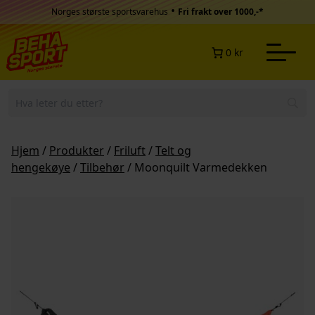
Hopp til innhold
•
Norges største sportsvarehus
Fri frakt over 1000,-*
0 kr
Hjem
/
Produkter
/
Friluft
/
Telt og
hengekøye
/
Tilbehør
/ Moonquilt Varmedekken