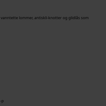
 vanntette lommer, antiskli-knotter og glidlås som
rv
-p