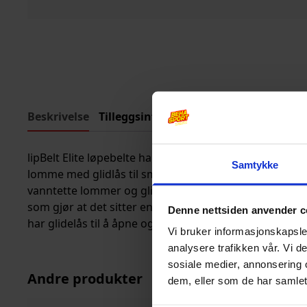
Beskrivelse
Tilleggsinformasjon
lipBelt Elite løpebelte har to åpne lommer med plass ti
Samtykke
lomme med glidlås til småting som penger, bankkort e
vanntette lommer og glidelås, samt antiskli knotter på
som gjør at det sitter enda sikrere på plass under all akt
Denne nettsiden anvender c
har glidelås til å åpne og lukke beltet når du tar det p
Vi bruker informasjonskapsler
analysere trafikken vår. Vi 
sosiale medier, annonsering 
Andre produkter
dem, eller som de har samlet