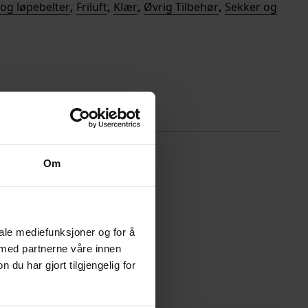
og løpebelter
,
Friluft
,
Klær
,
Øvrig Tilbehør
,
Sekker og
Om
iale mediefunksjoner og for å
 med partnerne våre innen
u har gjort tilgjengelig for