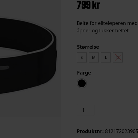
799
kr
Belte for eliteløperen med
åpner og lukker beltet.
Størrelse
S
M
L
XL
Farge
Flipbelt
Legg i handleku
Elite
antall
Produktnr:
812172023905