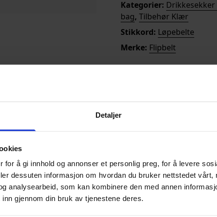
Kategorier:
Drikkesekker 
bag
,
Tilbehør Klær
Stikkord:
Løpebelte
Merke:
Flipbelt
l vannflasker, og en
Detaljer
ller pass. Det har
 innsiden av beltet
ivitet. FlipBelt Elite
ookies
å og av deg.
 for å gi innhold og annonser et personlig preg, for å levere sos
deler dessuten informasjon om hvordan du bruker nettstedet vårt,
og analysearbeid, som kan kombinere den med annen informasjon d
 inn gjennom din bruk av tjenestene deres.