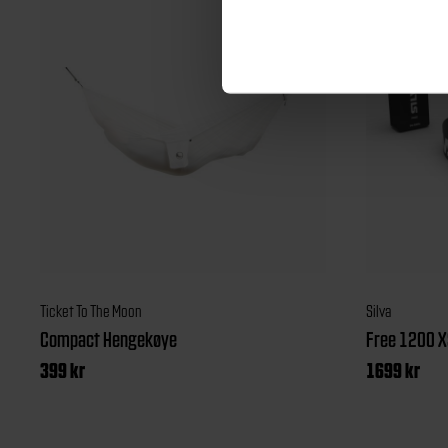
Ticket To The Moon
Silva
Compact Hengekøye
Free 1200 
399
kr
1699
kr