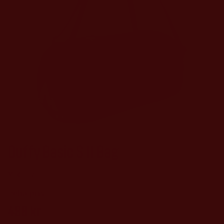
Duffy Basic S II Bag
McKinley
499
kr