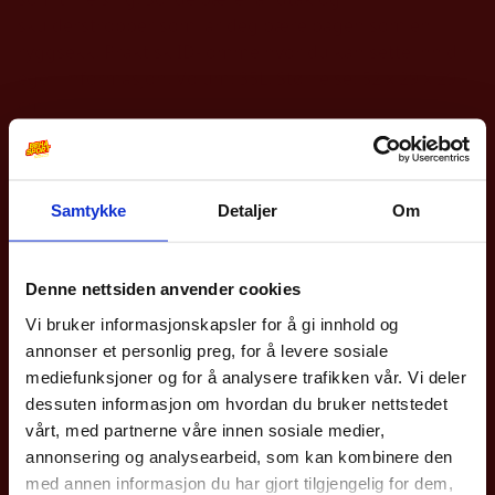
skulderstropper som lar deg bære bagen som en
ryggsekk. Praktisk ID-lomme hvor du kan sette inn din
egen informasjon. Volum: 35L. Størrelse: 52 x 29 x 29
cm.
Andre produkter
Samtykke
Detaljer
Om
10% på din første
bestilling?
Denne nettsiden anvender cookies
Vi bruker informasjonskapsler for å gi innhold og
Meld deg på vårt nyhetsbrev og få rabattkoden din
annonser et personlig preg, for å levere sosiale
med en gang.
mediefunksjoner og for å analysere trafikken vår. Vi deler
Gjelder på hele nettbutikken utenom våre
sykler
.
dessuten informasjon om hvordan du bruker nettstedet
vårt, med partnerne våre innen sosiale medier,
Epost
annonsering og analysearbeid, som kan kombinere den
Silva
Ticket To The Moon
med annen informasjon du har gjort tilgjengelig for dem,