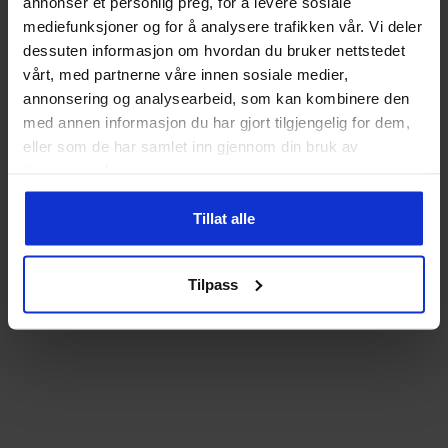
annonser et personlig preg, for å levere sosiale
mediefunksjoner og for å analysere trafikken vår. Vi deler
dessuten informasjon om hvordan du bruker nettstedet
vårt, med partnerne våre innen sosiale medier,
annonsering og analysearbeid, som kan kombinere den
med annen informasjon du har gjort tilgjengelig for dem,
eller som de har samlet inn gjennom din bruk av
tjenestene deres.
Tillat alle
Tilpass