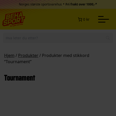
Hopp til innhold
•
Norges største sportsvarehus
Fri frakt over 1000,-*
0 kr
Hjem
/
Produkter
/ Produkter med stikkord
“Tournament”
Tournament