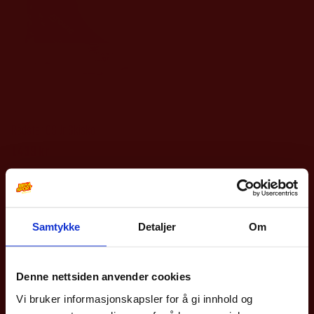
Atomic
Barn/Junior
Redster CS Jr Skisko
1439
kr
Dette
produktet
har
Samtykke
Detaljer
Om
10% på din første
flere
varianter.
bestilling?
Denne nettsiden anvender cookies
Alternativene
Vi bruker informasjonskapsler for å gi innhold og
Meld deg på vårt nyhetsbrev og få rabattkoden din
kan