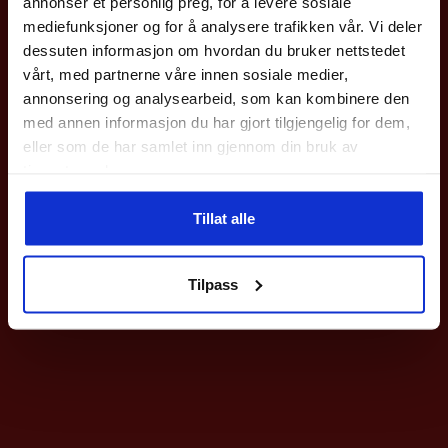
annonser et personlig preg, for å levere sosiale
med en gang.
velges
mediefunksjoner og for å analysere trafikken vår. Vi deler
Gjelder på hele nettbutikken utenom våre
sykler
.
dessuten informasjon om hvordan du bruker nettstedet
på
vårt, med partnerne våre innen sosiale medier,
produktsiden
Epost
annonsering og analysearbeid, som kan kombinere den
med annen informasjon du har gjort tilgjengelig for dem,
eller som de har samlet inn gjennom din bruk av
Meld deg på
tjenestene deres.
Ved påmelding så godtar du våre nyhetsbrev med gode tilbud
Tillat alle
Nei takk
Tilpass