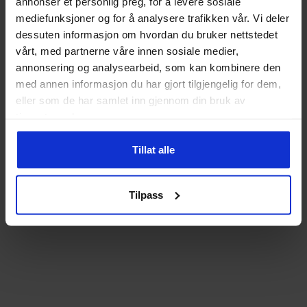
annonser et personlig preg, for å levere sosiale
mediefunksjoner og for å analysere trafikken vår. Vi deler
dessuten informasjon om hvordan du bruker nettstedet
vårt, med partnerne våre innen sosiale medier,
annonsering og analysearbeid, som kan kombinere den
med annen informasjon du har gjort tilgjengelig for dem,
eller som de har samlet inn gjennom din bruk av
tjenestene deres.
Tillat alle
Tilpass