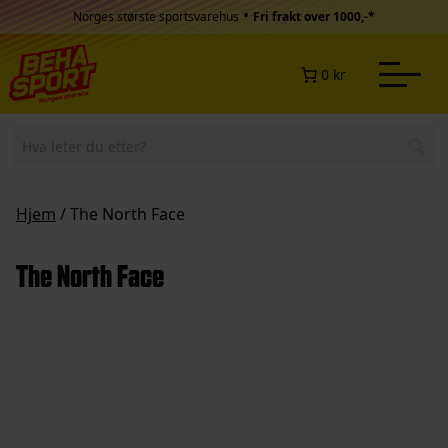
Hopp til innhold
•
Norges største sportsvarehus
Fri frakt over 1000,-*
0 kr
Hjem
/ The North Face
The North Face