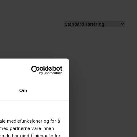
Om
iale mediefunksjoner og for å
 med partnerne våre innen
u har gjort tilgjengelig for