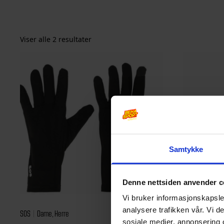
Viser alle 2 resultater
Samtykke
Denne nettsiden anvender c
Vi bruker informasjonskapsler
analysere trafikken vår. Vi 
SOS
Dame, Herre
SOS
Dame, He
sosiale medier, annonsering 