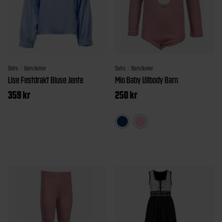
Salto
Barn/Junior
Salto
Barn/Junior
Lise Festdrakt Bluse Jente
Mio Baby Ullbody Barn
359
kr
250
kr
Dette
Dette
produkt
produktet
har
har
flere
flere
varianter
varianter.
Alternat
Alternativene
kan
kan