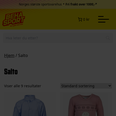
Hopp til innhold
•
Norges største sportsvarehus
Fri frakt over 1000,-*
0 kr
Hjem
/ Salto
Salto
Viser alle 9 resultater