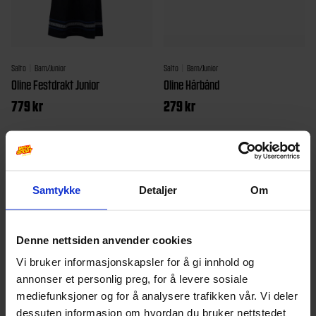
på
på
produktsiden
produktsi
Salto
Barn/Junior
Salto
Barn/Junior
Oline Festdrakt Junior
Oline Hårbånd
779
kr
279
kr
Dette
produktet
har
Samtykke
Detaljer
Om
flere
varianter.
Denne nettsiden anvender cookies
Alternativene
Vi bruker informasjonskapsler for å gi innhold og
kan
annonser et personlig preg, for å levere sosiale
velges
mediefunksjoner og for å analysere trafikken vår. Vi deler
på
dessuten informasjon om hvordan du bruker nettstedet