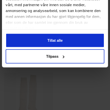
produktsiden
vårt, med partnerne våre innen sosiale medier,
annonsering og analysearbeid, som kan kombinere den
med annen informasjon du har gjort tilgjengelig for dem,
Salto
Barn/Junior
Salto
Barn/Junior
eller som de har samlet inn gjennom din bruk av
Oline Veske
Strømpebukse Festdrakt
tjenestene deres.
Barn/Junior
209
kr
139
kr
Tillat alle
Dette
produktet
Tilpass
har
flere
varianter.
Alternativ
kan
velges
på