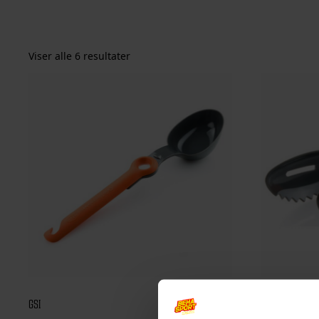
Viser alle 6 resultater
GSI
GSI