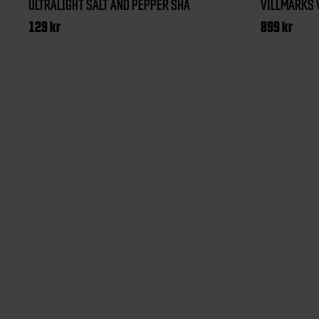
ULTRALIGHT SALT AND PEPPER SHA
VILLMARKS 
129
kr
899
kr