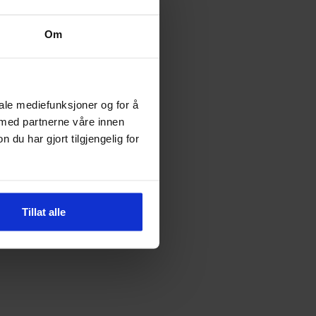
SPICE MISSILE
199
kr
Om
iale mediefunksjoner og for å
 med partnerne våre innen
u har gjort tilgjengelig for
Tillat alle