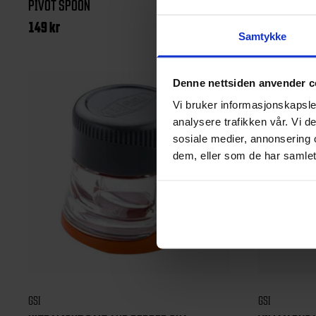
PIVOT SPOON
PIVOT TONG
149
kr
149
kr
Samtykke
Denne nettsiden anvender c
Vi bruker informasjonskapsler
analysere trafikken vår. Vi 
sosiale medier, annonsering 
dem, eller som de har samlet
GSI
GSI