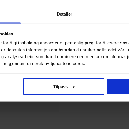
S
RAKAU TONGS
119
kr
Detaljer
ookies
 for å gi innhold og annonser et personlig preg, for å levere sos
deler dessuten informasjon om hvordan du bruker nettstedet vårt,
og analysearbeid, som kan kombinere den med annen informasjon d
 inn gjennom din bruk av tjenestene deres.
Tilpass