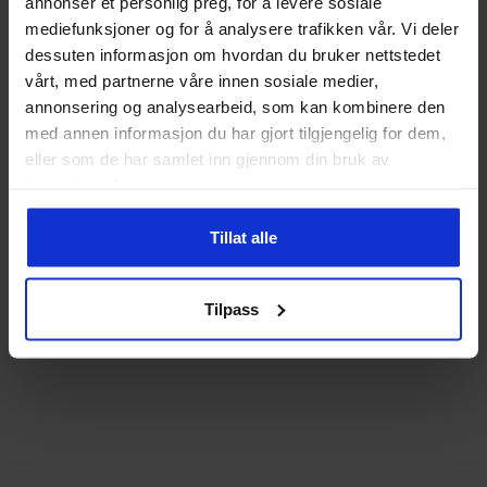
annonser et personlig preg, for å levere sosiale
mediefunksjoner og for å analysere trafikken vår. Vi deler
dessuten informasjon om hvordan du bruker nettstedet
vårt, med partnerne våre innen sosiale medier,
annonsering og analysearbeid, som kan kombinere den
med annen informasjon du har gjort tilgjengelig for dem,
eller som de har samlet inn gjennom din bruk av
tjenestene deres.
Tillat alle
Tilpass