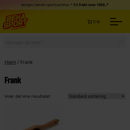
Hopp til innhold
•
Norges største sportsvarehus
Fri frakt over 1000,-*
0 kr
Hjem
/ Frank
Frank
Viser det ene resultatet