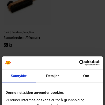
Frank
Barn/Junior, Dame, Herre
Blankebørste m/Påsmører
59
kr
Samtykke
Detaljer
Om
Denne nettsiden anvender cookies
Vi bruker informasjonskapsler for å gi innhold og