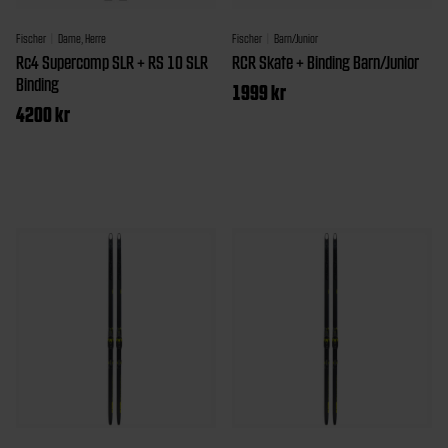
produktside
Fischer
Dame, Herre
Fischer
Barn/Junior
Rc4 Supercomp SLR + RS 10 SLR
RCR Skate + Binding Barn/Junior
Binding
1999
kr
4200
kr
Dette
Dette
produktet
produktet
har
har
flere
flere
varianter.
varianter.
Alternativen
Alternativene
kan
kan
velges
velges
på
på
produktside
produktsiden