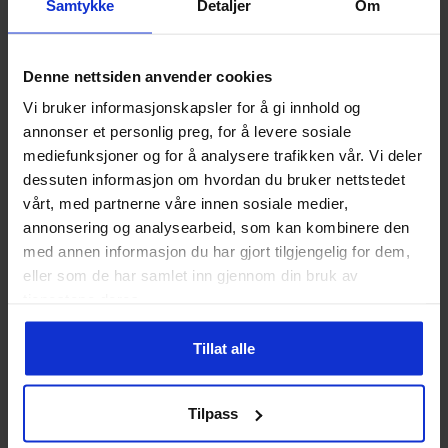
Samtykke
Detaljer
Om
Fischer
Fischer
Skitrekk 1 Par alpint
Skitrekk 2 Par XC Eco
349
kr
349
kr
Denne nettsiden anvender cookies
Vi bruker informasjonskapsler for å gi innhold og
annonser et personlig preg, for å levere sosiale
mediefunksjoner og for å analysere trafikken vår. Vi deler
dessuten informasjon om hvordan du bruker nettstedet
vårt, med partnerne våre innen sosiale medier,
annonsering og analysearbeid, som kan kombinere den
med annen informasjon du har gjort tilgjengelig for dem,
eller som de har samlet inn gjennom din bruk av
tjenestene deres.
Tillat alle
Fischer
Fischer
Tilpass
Skitrekk 4 par XC Exo
Skoovertrekk Arctic
379
kr
899
kr