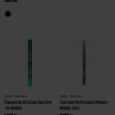
Dette
produktet
har
flere
varianter.
Alternativene
kan
velges
på
produktsiden
Fischer
Dame, Herre
Fischer
Dame, Herre
Transnordic 66 Crown Skin Xtra
Twin Skin Performance Medium +
+Bc Binding
Binding (Ugt)