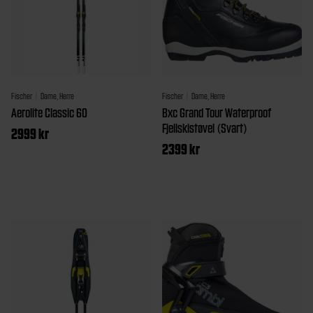
Fischer
Dame, Herre
Fischer
Dame, Herre
Aerolite Classic 60
Bxc Grand Tour Waterproof
Fjellskistøvel (Svart)
2999
kr
2399
kr
Dette
Dette
produktet
produktet
har
har
flere
flere
varianter.
varianter.
Alternativene
Alternativen
kan
kan