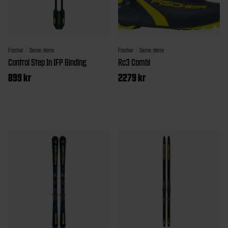
velges
velges
på
på
produktsiden
produktside
Fischer
Dame, Herre
Fischer
Dame, Herre
Control Step In IFP Binding
Rc3 Combi
899
kr
2279
kr
Dette
produktet
har
flere
varianter.
Alternativen
kan
velges
på