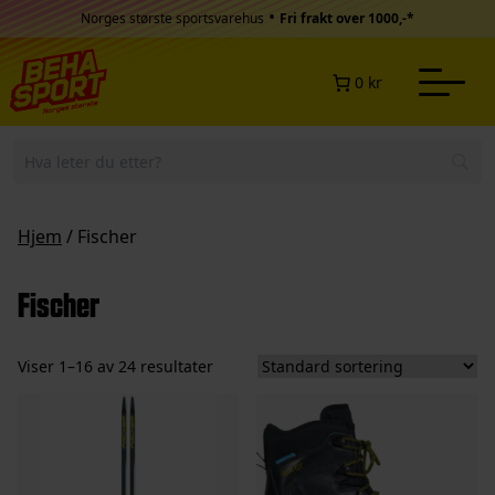
Hopp til innhold
•
Norges største sportsvarehus
Fri frakt over 1000,-*
0 kr
Hjem
/ Fischer
Fischer
Viser 1–16 av 24 resultater