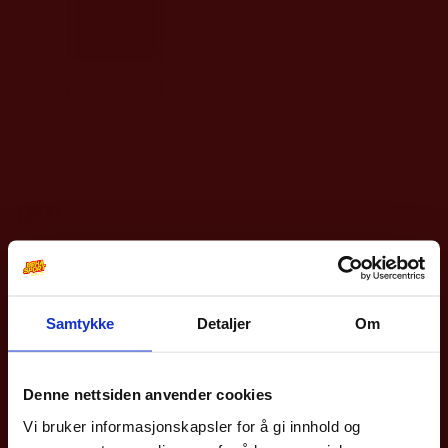
Dunlop
Competitian 3-ball Blister
Squashballer
195
kr
Samtykke
Detaljer
Om
10% på din første
bestilling?
Denne nettsiden anvender cookies
Vi bruker informasjonskapsler for å gi innhold og
Meld deg på vårt nyhetsbrev og få rabattkoden din