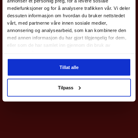
annonser et personlig preg, for å levere sosiale
med en gang.
mediefunksjoner og for å analysere trafikken vår. Vi deler
Gjelder på hele nettbutikken utenom våre
sykler
.
dessuten informasjon om hvordan du bruker nettstedet
vårt, med partnerne våre innen sosiale medier,
Epost
annonsering og analysearbeid, som kan kombinere den
med annen informasjon du har gjort tilgjengelig for dem,
eller som de har samlet inn gjennom din bruk av
Meld deg på
tjenestene deres.
Ved påmelding så godtar du våre nyhetsbrev med gode tilbud
Tillat alle
Nei takk
Tilpass