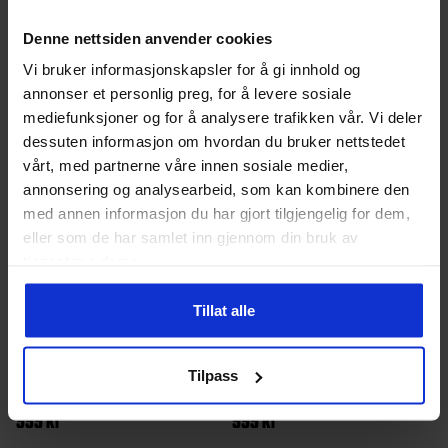
Denne nettsiden anvender cookies
Dette
Dett
Vi bruker informasjonskapsler for å gi innhold og
produktet
prod
annonser et personlig preg, for å levere sosiale
har
har
mediefunksjoner og for å analysere trafikken vår. Vi deler
flere
flere
dessuten informasjon om hvordan du bruker nettstedet
varianter.
varia
vårt, med partnerne våre innen sosiale medier,
annonsering og analysearbeid, som kan kombinere den
Alternativene
Alte
med annen informasjon du har gjort tilgjengelig for dem,
kan
kan
eller som de har samlet inn gjennom din bruk av
velges
velg
tjenestene deres.
på
på
Tillat alle
produktsiden
prod
Norheim
Herre
Norheim
Herre
Tilpass
Sollia Dunjakke Herre
Sollia Dunjakke Herre
999
kr
999
kr