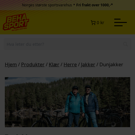
Hopp til innhold
•
Norges største sportsvarehus
Fri frakt over 1000,-*
0 kr
Hjem
/
Produkter
/
Klær
/
Herre
/
Jakker
/ Dunjakker