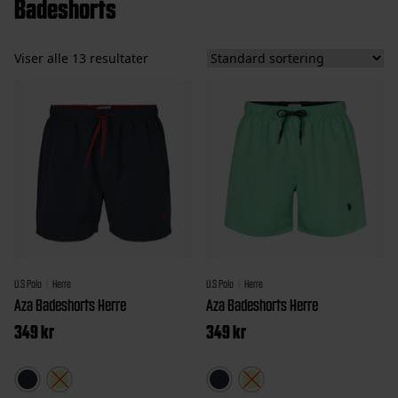
Badeshorts
Viser alle 13 resultater
U.S Polo
Herre
U.S Polo
Herre
Aza Badeshorts Herre
Aza Badeshorts Herre
349
kr
349
kr
Dette
Dette