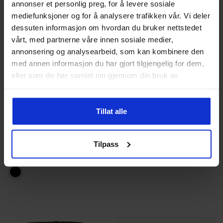
flere
flere
annonser et personlig preg, for å levere sosiale
mediefunksjoner og for å analysere trafikken vår. Vi deler
varianter.
varianter.
dessuten informasjon om hvordan du bruker nettstedet
Alternativene
Alternativ
vårt, med partnerne våre innen sosiale medier,
kan
kan
annonsering og analysearbeid, som kan kombinere den
velges
velges
med annen informasjon du har gjort tilgjengelig for dem,
eller som de har samlet inn gjennom din bruk av
på
på
tjenestene deres.
produktsiden
produktsi
Tillat alle
Hummel
Herre
Ronde
Herre
HmlPulse Swim Shorts Herre
Sjoa Badeshorts Herre
349
kr
199
kr
Tilpass
Dette
Dette
produktet
produktet
har
har
flere