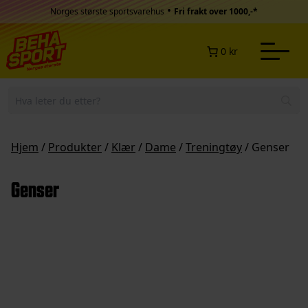
Hopp til innhold
•
Norges største sportsvarehus
Fri frakt over 1000,-*
0 kr
Hjem
/
Produkter
/
Klær
/
Dame
/
Treningtøy
/ Genser
Genser