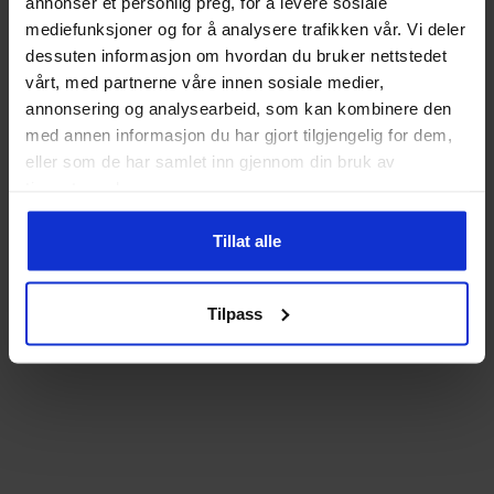
annonser et personlig preg, for å levere sosiale
mediefunksjoner og for å analysere trafikken vår. Vi deler
dessuten informasjon om hvordan du bruker nettstedet
vårt, med partnerne våre innen sosiale medier,
annonsering og analysearbeid, som kan kombinere den
med annen informasjon du har gjort tilgjengelig for dem,
eller som de har samlet inn gjennom din bruk av
tjenestene deres.
Tillat alle
Tilpass