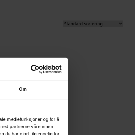
Om
iale mediefunksjoner og for å
 med partnerne våre innen
u har gjort tilgjengelig for