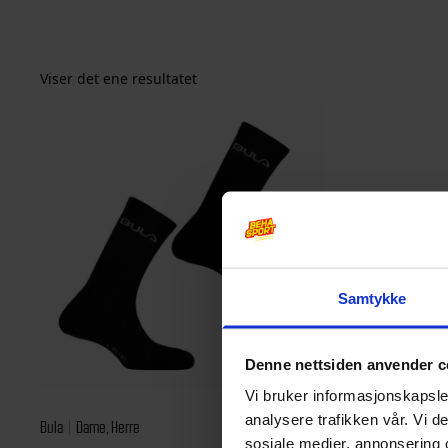
Viser det ene resultatet
Samtykke
Denne nettsiden anvender c
Vi bruker informasjonskapsler
analysere trafikken vår. Vi 
Bula
Dame, Herre
sosiale medier, annonsering 