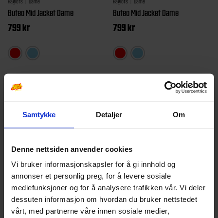
Haglöfs
Dame
Haglöfs
Dame
Buteo Mid Jacket Dame
Buteo Mid Jacket Dame
799
kr
799
kr
Dette
Dette
produktet
produkt
har
har
flere
flere
varianter.
varianter
Samtykke
Detaljer
Om
Alternativene
Alternat
kan
kan
Denne nettsiden anvender cookies
velges
velges
Vi bruker informasjonskapsler for å gi innhold og
på
på
annonser et personlig preg, for å levere sosiale
produktsiden
produkt
mediefunksjoner og for å analysere trafikken vår. Vi deler
dessuten informasjon om hvordan du bruker nettstedet
Whistler
Dame
Devold
Dame
vårt, med partnerne våre innen sosiale medier,