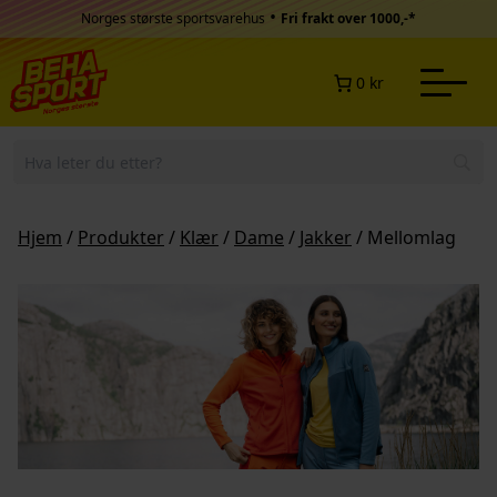
Hopp til innhold
•
Norges største sportsvarehus
Fri frakt over 1000,-*
0 kr
Hjem
/
Produkter
/
Klær
/
Dame
/
Jakker
/ Mellomlag