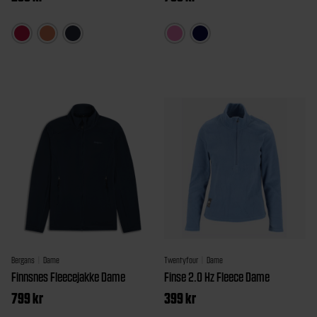
Dette
Dette
produktet
produkt
har
har
flere
flere
varianter.
varianter
Alternativene
Alternat
kan
kan
velges
velges
på
på
produktsiden
produkt
Bergans
Dame
Twentyfour
Dame
Finnsnes Fleecejakke Dame
Finse 2.0 Hz Fleece Dame
799
kr
399
kr