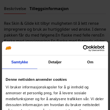
Beskrivelse
Tilleggsinformasjon
Rex Skin & Glide kit tilbyr muligheten til å lett rense
impregnere og bruk av hurtigglider ved ønske. I denne
pakken får du med følgene.En flaske med felle rensEn
flaske med imprignering En flaske med flytende glider.
(-2 c -15c)
Samtykke
Detaljer
Om
Andre produkter
Denne nettsiden anvender cookies
Vi bruker informasjonskapsler for å gi innhold og
annonser et personlig preg, for å levere sosiale
mediefunksjoner og for å analysere trafikken vår. Vi deler
dessuten informasjon om hvordan du bruker nettstedet