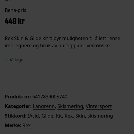
449
kr
Rex Skin & Glide kit tilbyr muligheten til å lett rense
impregnere og bruk av hurtigglider ved ønske
1 på lager
Skin
Legg i handlekurv
&
Glide
Kit
Produktnr:
6417839005740
antall
Kategorier:
Langrenn
,
Skismøring
,
Vintersport
Stikkord:
(Acid
,
Glide
,
Kit
,
Rex
,
Skin
,
skismøring
Merke:
Rex