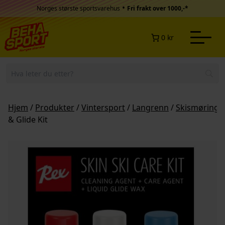
Hopp til innhold
•
Norges største sportsvarehus
Fri frakt over 1000,-*
0 kr
Hjem
/
Produkter
/
Vintersport
/
Langrenn
/
Skismøring
/
& Glide Kit