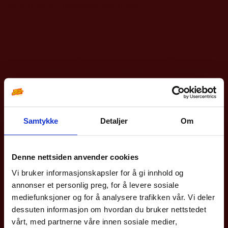
Beskrivelse
Tilleggsinformasjon
Endurance Benie løpebelte er en praktisk makker på
løpeturen, hvor telefonen, nøklene og andre småting
blir beskyttet, hvis det plutselig begynner å regne.
Fleksibelt og justerbart spenne med klikklås.
Andre produkter
Samtykke
Detaljer
Om
10% på din første
bestilling?
Denne nettsiden anvender cookies
Vi bruker informasjonskapsler for å gi innhold og
Meld deg på vårt nyhetsbrev og få rabattkoden din
annonser et personlig preg, for å levere sosiale
med en gang.
mediefunksjoner og for å analysere trafikken vår. Vi deler
Gjelder på hele nettbutikken utenom våre
sykler
.
dessuten informasjon om hvordan du bruker nettstedet
vårt, med partnerne våre innen sosiale medier,