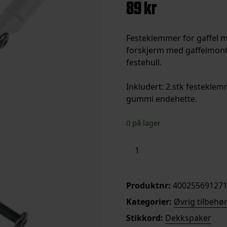
89
kr
Festeklemmer for gaffel 
forskjerm med gaffelmonte
festehull.
Inkludert: 2.stk festeklem
gummi endehette.
0 på lager
Mounting
Legg i handleku
Clamp
For
Gaffel
Produktnr:
40025569127
37-
Kategorier:
Øvrig tilbehø
40mm
Stikkord:
Dekkspaker
antall