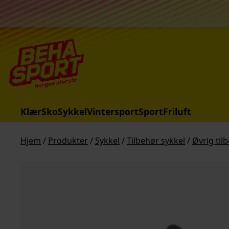
Hopp til innhold
Klær
Sko
Sykkel
Vintersport
Sport
Friluft
Hjem
/
Produkter
/
Sykkel
/
Tilbehør sykkel
/
Øvrig til