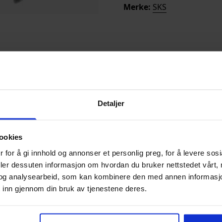
Merke:
SKS
jør enkelt feste av
 ikke har integrerte
Detaljer
seskive, mutter og
ookies
 for å gi innhold og annonser et personlig preg, for å levere sos
deler dessuten informasjon om hvordan du bruker nettstedet vårt,
og analysearbeid, som kan kombinere den med annen informasjon d
 inn gjennom din bruk av tjenestene deres.