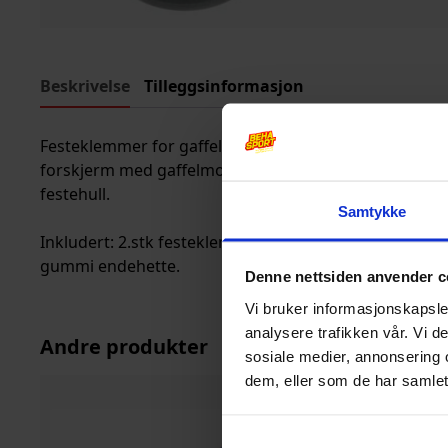
Beskrivelse
Tilleggsinformasjon
Festeklemmer for gaffel med diameter 37-40mm muligg
forskjerm med gaffelmonterte avstivere på gaffel som
festehull.
Samtykke
Inkludert: 2.stk festeklemmer og tilhørende skruer, lå
gummi endehette.
Denne nettsiden anvender c
Vi bruker informasjonskapsler
analysere trafikken vår. Vi 
Andre produkter
sosiale medier, annonsering 
dem, eller som de har samlet