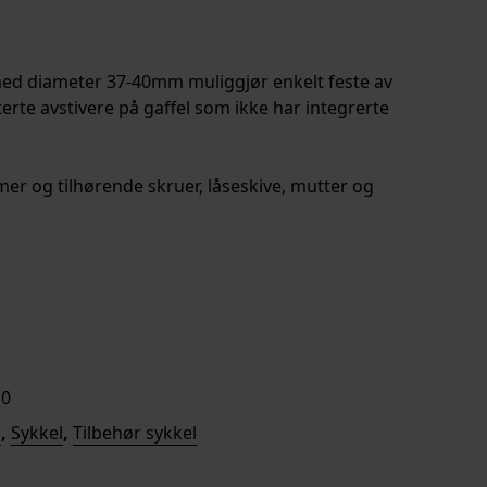
med diameter 37-40mm muliggjør enkelt feste av
rte avstivere på gaffel som ikke har integrerte
mer og tilhørende skruer, låseskive, mutter og
rv
10
r
,
Sykkel
,
Tilbehør sykkel