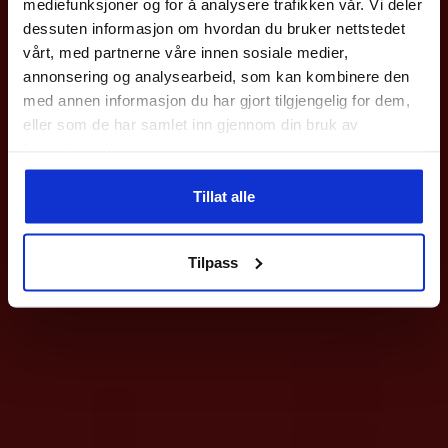
mediefunksjoner og for å analysere trafikken vår. Vi deler
Gjelder på hele nettbutikken utenom våre
sykler
.
dessuten informasjon om hvordan du bruker nettstedet
vårt, med partnerne våre innen sosiale medier,
Epost
annonsering og analysearbeid, som kan kombinere den
med annen informasjon du har gjort tilgjengelig for dem,
eller som de har samlet inn gjennom din bruk av
Meld deg på
tjenestene deres.
Select
Klister Profcare 100ML
AssistSport
Ved påmelding så godtar du våre nyhetsbrev med gode tilbud
Premium Sportstape Smal
Tillat alle
199
kr
Nei takk
69
kr
Tilpass