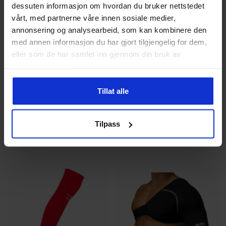
dessuten informasjon om hvordan du bruker nettstedet
vårt, med partnerne våre innen sosiale medier,
annonsering og analysearbeid, som kan kombinere den
med annen informasjon du har gjort tilgjengelig for dem,
eller som de har samlet inn gjennom din bruk av
Select
Select
Dame, Herre
tjenestene deres.
Klister Profcare 500ML
Profcare 6110 Leggstøtte
599
kr
329
kr
Tillat alle
Dette
Tilpass
produktet
har
flere
varianter.
Alternativ
kan
velges