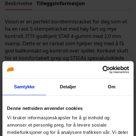
Beskrivelse
Tilleggsinformasjon
Vision er en perfekt bordtennisracket for deg som vil
ha en rask 5-stempelracket med høy fart og mye
kontroll. ITTF-godkjent STAR 4-gummi med 2,0 mm
svamp. Dette er en racket som hjelper deg med å få
god ballkontakt og kontroll over spillet. Konkavt skaft
for et komfortabelt grep og STIGAs spesialutviklede
Crystal Technology-overflatebehandling for høy
hastighet.
Samtykke
Detaljer
Om
Andre produkter
Denne nettsiden anvender cookies
Vi bruker informasjonskapsler for å gi innhold og
annonser et personlig preg, for å levere sosiale
mediefunksjoner og for å analysere trafikken vår. Vi deler