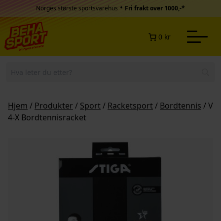
Hopp til innhold
•
Norges største sportsvarehus
Fri frakt over 1000,-*
0 kr
Hjem
/
Produkter
/
Sport
/
Racketsport
/
Bordtennis
/ Vis
4-X Bordtennisracket