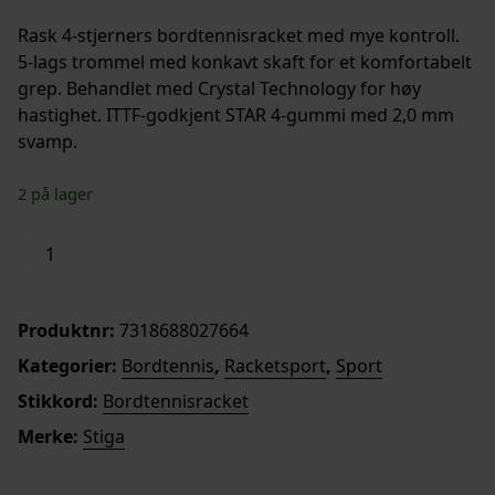
Rask 4-stjerners bordtennisracket med mye kontroll.
5-lags trommel med konkavt skaft for et komfortabelt
grep. Behandlet med Crystal Technology for høy
hastighet. ITTF-godkjent STAR 4-gummi med 2,0 mm
svamp.
2 på lager
Vision
Legg i handlekurv
4-
X
Bordtennisracket
Produktnr:
7318688027664
antall
Kategorier:
Bordtennis
,
Racketsport
,
Sport
Stikkord:
Bordtennisracket
Merke:
Stiga