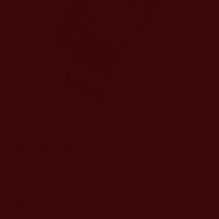
Harrows Dart Arrows Steeltip G
Harrows
599
kr