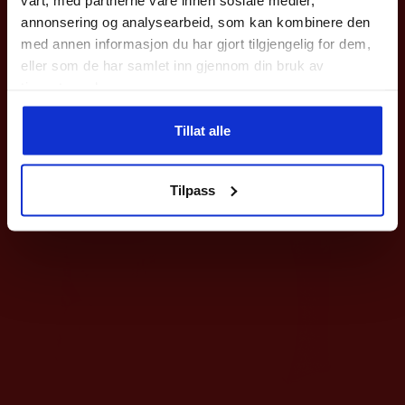
Epost
annonsering og analysearbeid, som kan kombinere den
med annen informasjon du har gjort tilgjengelig for dem,
eller som de har samlet inn gjennom din bruk av
Hummel
Select
Meld deg på
tjenestene deres.
Core 2.0 Håndball bag
Klister Harpix 100ML
Ved påmelding så godtar du våre nyhetsbrev med gode tilbud
199
kr
169
kr
Tillat alle
Nei takk
Tilpass