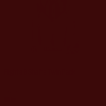
Flights & Shafts Twin Pack
Harrows
89
kr