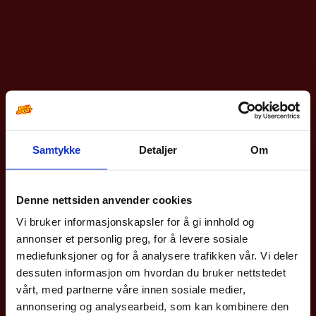
Komplett sett med både tre flights og tre bakstykker
til dartpiler. Passer til piler som brukes både på
tradisjonell dart og elektronisk dart.
Andre produkter
Samtykke
Detaljer
Om
10% på din første
bestilling?
Denne nettsiden anvender cookies
Vi bruker informasjonskapsler for å gi innhold og
Meld deg på vårt nyhetsbrev og få rabattkoden din
annonser et personlig preg, for å levere sosiale
med en gang.
mediefunksjoner og for å analysere trafikken vår. Vi deler
Gjelder på hele nettbutikken utenom våre
sykler
.
dessuten informasjon om hvordan du bruker nettstedet
vårt, med partnerne våre innen sosiale medier,
Hummel
Select
Dame, Herre
Pro Football Sock 17-18
Profcare 6110 Leggstøtte
Epost
annonsering og analysearbeid, som kan kombinere den