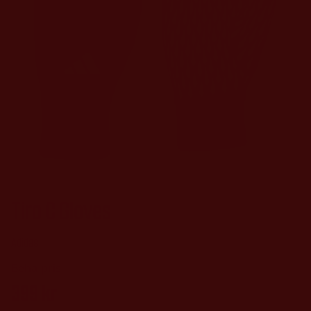
Tiro C Gloves
Adidas
399
kr