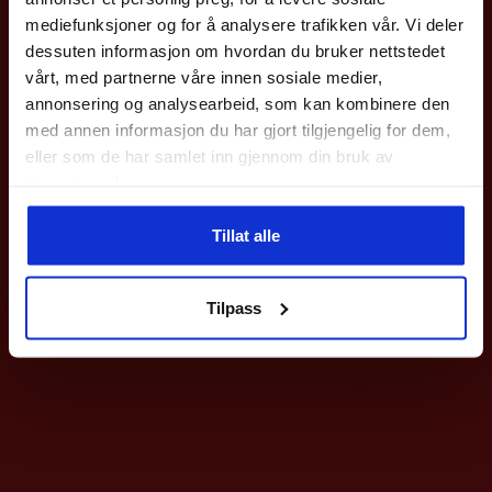
med en gang.
mediefunksjoner og for å analysere trafikken vår. Vi deler
Gjelder på hele nettbutikken utenom våre
sykler
.
dessuten informasjon om hvordan du bruker nettstedet
vårt, med partnerne våre innen sosiale medier,
Epost
annonsering og analysearbeid, som kan kombinere den
med annen informasjon du har gjort tilgjengelig for dem,
eller som de har samlet inn gjennom din bruk av
Meld deg på
tjenestene deres.
Ved påmelding så godtar du våre nyhetsbrev med gode tilbud
Tillat alle
Select
Select
Klister Harpix 100ML
Strømpeteip Elastisk
Nei takk
169
kr
19
kr
Tilpass
D
p
h
fl
va