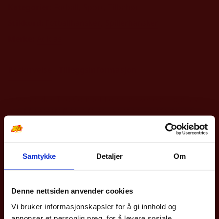
Kategorier:
Fotball
,
Sport
,
Tilbehør
Stikkord:
Fotballhansker
,
Spillerhansker
Merke:
Adidas
Beskrivelse
Tilleggsinformasjon
Disse adidas Tiro Competition-hanskene er laget av
mykt fleecestoff som føles varmt og komfortabelt.
Under kampen gir de deg godt grep om ballen på
innkast. Etterpå lar de ledende fingertuppene deg
bruke smarttelefonen for å sjekke de siste
Samtykke
Detaljer
Om
fotballnyhetene. Materiale: 100 % resirkulert polyester.
10% på din første
bestilling?
Denne nettsiden anvender cookies
Andre produkter
Vi bruker informasjonskapsler for å gi innhold og
Meld deg på vårt nyhetsbrev og få rabattkoden din
annonser et personlig preg, for å levere sosiale