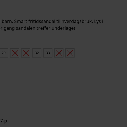
 barn. Smart fritidssandal til hverdagsbruk. Lys i
r gang sandalen treffer underlaget.
29
30
31
32
33
34
35
rv
7-p