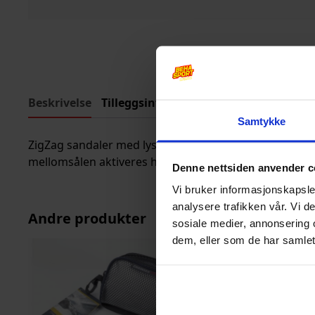
Beskrivelse
Tilleggsinformasjon
Samtykke
ZigZag sandaler med lys til barn. Smart fritidssandal t
mellomsålen aktiveres hver gang sandalen treffer und
Denne nettsiden anvender c
Vi bruker informasjonskapsler
analysere trafikken vår. Vi 
Andre produkter
sosiale medier, annonsering 
dem, eller som de har samlet