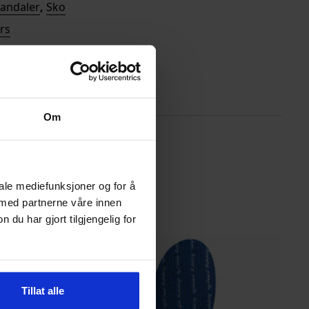
andaler
,
Sko
ers
Om
iale mediefunksjoner og for å
 med partnerne våre innen
u har gjort tilgjengelig for
Tillat alle