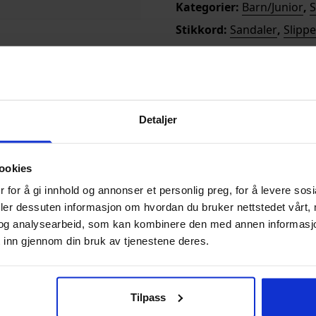
Kategorier:
Barn/Junior
,
S
Stikkord:
Sandaler
,
Slipp
Merke:
Zigzag
Detaljer
il hverdagsbruk. Lys i
erlaget.
ookies
 for å gi innhold og annonser et personlig preg, for å levere sos
deler dessuten informasjon om hvordan du bruker nettstedet vårt,
og analysearbeid, som kan kombinere den med annen informasjon d
 inn gjennom din bruk av tjenestene deres.
Tilpass