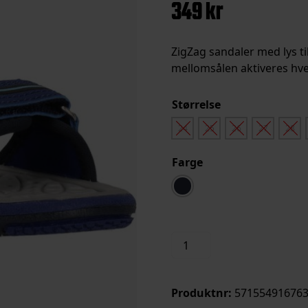
349
kr
ZigZag sandaler med lys til
mellomsålen aktiveres hve
Størrelse
24
25
26
27
28
Farge
Glauce
Legg i handleku
Kids
Sandal
W/Lights
Produktnr:
571554916763
antall