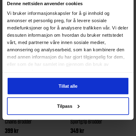
Denne nettsiden anvender cookies
støtte gjennom alle slags aktiviteter mens en klassisk
snøring foran gir en tettsittende passform hver gang
Vi bruker informasjonskapsler for å gi innhold og
annonser et personlig preg, for å levere sosiale
mediefunksjoner og for å analysere trafikken vår. Vi deler
Andre produkter
dessuten informasjon om hvordan du bruker nettstedet
vårt, med partnerne våre innen sosiale medier,
annonsering og analysearbeid, som kan kombinere den
med annen informasjon du har gjort tilgjengelig for dem,
eller som de har samlet inn gjennom din bruk av
tjenestene deres.
Tillat alle
Tilpass
Yaktrax
Barn/Junior, Dame, Herre
Springyard
Barn/Junior, Dame, Herre
Chains Brodder
Sportgrip Brodder
399
kr
349
kr