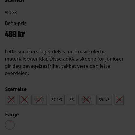
Adidas
469
kr
Lette sneakers laget delvis med resirkulerte
materialer.Vær klar. Disse adidas-skoene for juniorer
gir deg bevegelsesfrihet takket være den lette
overdelen.
Størrelse
35,5
36
36 2/3
37 1/3
38
38 2/3
39 1/3
40
Farge