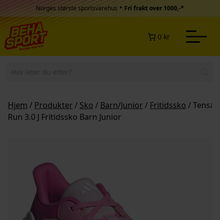
Hopp til innhold
•
Norges største sportsvarehus
Fri frakt over 1000,-*
0 kr
Hjem
/
Produkter
/
Sko
/
Barn/Junior
/
Fritidssko
/ Tensau
Run 3.0 J Fritidssko Barn Junior