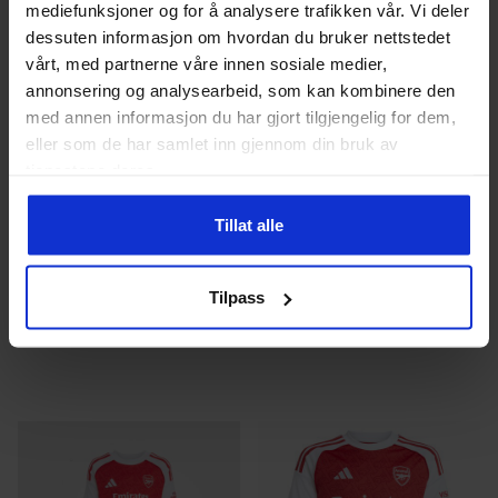
mediefunksjoner og for å analysere trafikken vår. Vi deler
dessuten informasjon om hvordan du bruker nettstedet
vårt, med partnerne våre innen sosiale medier,
annonsering og analysearbeid, som kan kombinere den
med annen informasjon du har gjort tilgjengelig for dem,
eller som de har samlet inn gjennom din bruk av
tjenestene deres.
Adidas
Barn/Junior
Adidas
Dame, Herre
Tillat alle
Manchester United
Manchester United Fotballdrakt
Fotballdraktsett 25/26 Baby
25/26
699
kr
1199
kr
Tilpass
Dette
Dette
produktet
produktet
har
har
flere
flere
varianter.
varianter.