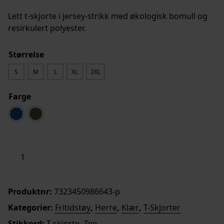
Lett t-skjorte i jersey-strikk med økologisk bomull og
resirkulert polyester.
Størrelse
S
M
L
XL
2XL
Farge
1960
Legg i handlekurv
Logo
T-
Shirt
Produktnr:
7323450986643-p
Herre
Kategorier:
Fritidstøy
,
Herre
,
Klær
,
T-Skjorter
antall
Stikkord:
T-skjorte
,
Tee