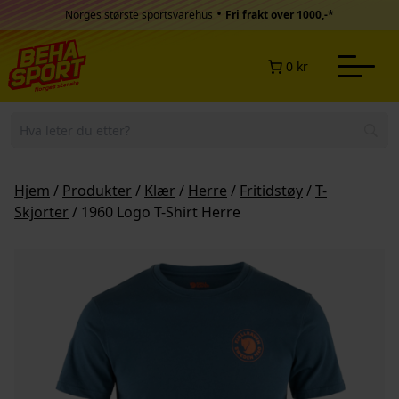
Hopp til innhold
•
Norges største sportsvarehus
Fri frakt over 1000,-*
0 kr
Hjem
/
Produkter
/
Klær
/
Herre
/
Fritidstøy
/
T-
Skjorter
/ 1960 Logo T-Shirt Herre