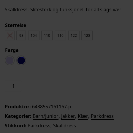
Skalldress- Slitesterk og funksjonell for all slags vær
Størrelse
92
98
104
110
116
122
128
Farge
Kellola
Legg i handlekurv
Overall
Barn/Junior
antall
Produktnr:
6438557161167-p
Kategorier:
Barn/Junior
,
Jakker
,
Klær
,
Parkdress
Stikkord:
Parkdress
,
Skalldress