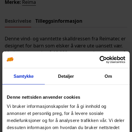
Merke:
Reima
Beskrivelse
Tilleggsinformasjon
Denne vind- og vanntette skalldressen fra Reimatec er
designet for barn som elsker å være ute uansett vær.
Med en vannsøyle på 10 000 mm og god pusteevne på
7 000 g/m²/24h, gir den både beskyttelse og komfort.
Teipede sømmer sørger for at barnet holder seg tørt,
mens forsterkede partier på ben og sete øker
Samtykke
Detaljer
Om
slitestyrken.
Denne nettsiden anvender cookies
Andre produkter
Vi bruker informasjonskapsler for å gi innhold og
annonser et personlig preg, for å levere sosiale
mediefunksjoner og for å analysere trafikken vår. Vi deler
dessuten informasjon om hvordan du bruker nettstedet