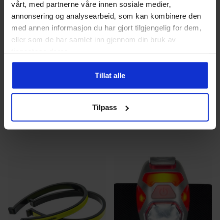
vårt, med partnerne våre innen sosiale medier,
annonsering og analysearbeid, som kan kombinere den
med annen informasjon du har gjort tilgjengelig for dem,
eller som de har samlet inn gjennom din bruk av
tjenestene deres.
Tillat alle
Nathan
Nathan
HYPER-BRITE STROBE
LightSpur
149
kr
269
kr
Tilpass