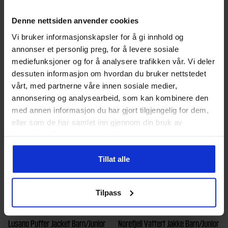
Whistler
Barn/Junior
Whistler
Barn/Junior
Kingland Ski Jacket Junior
Kingland Ski Jacket Junior
Denne nettsiden anvender cookies
649
kr
649
kr
Vi bruker informasjonskapsler for å gi innhold og
annonser et personlig preg, for å levere sosiale
Dette
Dette
mediefunksjoner og for å analysere trafikken vår. Vi deler
dessuten informasjon om hvordan du bruker nettstedet
produktet
produktet
vårt, med partnerne våre innen sosiale medier,
har
har
annonsering og analysearbeid, som kan kombinere den
flere
flere
med annen informasjon du har gjort tilgjengelig for dem,
varianter.
varianter.
eller som de har samlet inn gjennom din bruk av
tjenestene deres.
Alternativene
Alternativen
kan
kan
Tillat alle
velges
velges
på
på
Tilpass
produktsiden
produktside
Zigzag
Barn/Junior
Norheim
Barn/Junior
Lusano Puffer Jacket Barn/Junior
Norefjell Vattert Jakke Barn/Junior