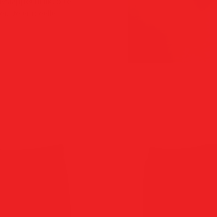
avslappet bruk, ofte
r. De er ideelle