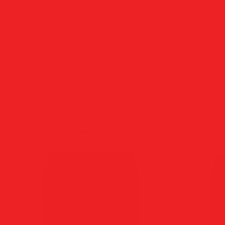
Fritidsshorts er komfortable og lette shorts laget for 
laget av pustende materialer som bomull eller polyeste
hverdags,fritid, sport eller avslapning.
Viser alle 9 resultater