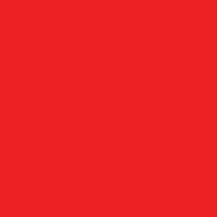
•
Norges største sportsvarehus
Fri frakt over 1000,-*
rts